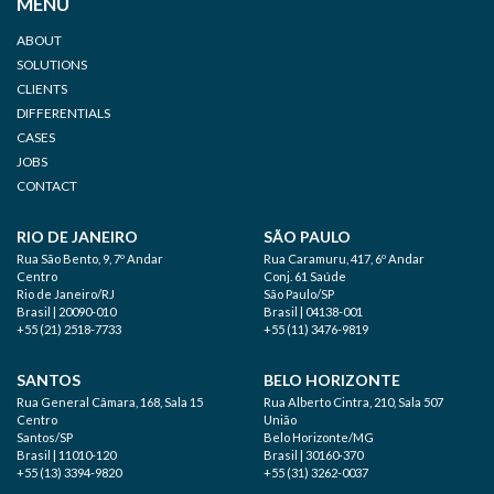
MENU
ABOUT
SOLUTIONS
CLIENTS
DIFFERENTIALS
CASES
JOBS
CONTACT
RIO DE JANEIRO
SÃO PAULO
Rua São Bento, 9, 7º Andar
Rua Caramuru, 417, 6º Andar
Centro
Conj. 61 Saúde
Rio de Janeiro/RJ
São Paulo/SP
Brasil | 20090-010
Brasil | 04138-001
+55 (21) 2518-7733
+55 (11) 3476-9819
SANTOS
BELO HORIZONTE
Rua General Câmara, 168, Sala 15
Rua Alberto Cintra, 210, Sala 507
Centro
União
Santos/SP
Belo Horizonte/MG
Brasil | 11010-120
Brasil | 30160-370
+55 (13) 3394-9820
+55 (31) 3262-0037